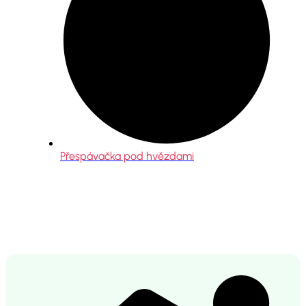
Přespávačka pod hvězdami