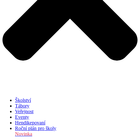
Školství
Tábory
Veřejnost
Eventy
Hendikepovaní
Roční plán pro školy
Novinka