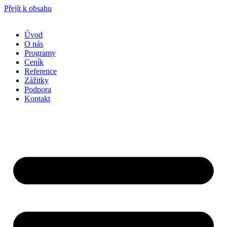
Přejít k obsahu
Úvod
O nás
Programy
Ceník
Reference
Zážitky
Podpora
Kontakt