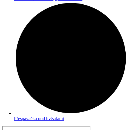
Přespávačka pod hvězdami