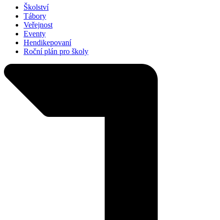
Školství
Tábory
Veřejnost
Eventy
Hendikepovaní
Roční plán pro školy