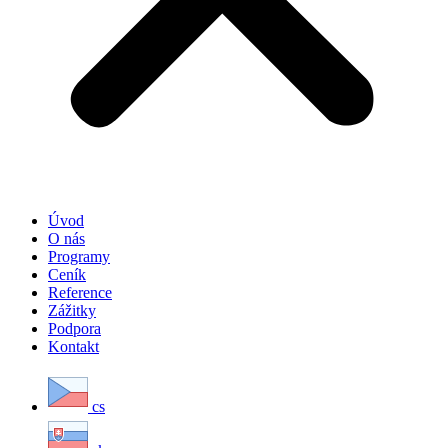
Úvod
O nás
Programy
Ceník
Reference
Zážitky
Podpora
Kontakt
cs