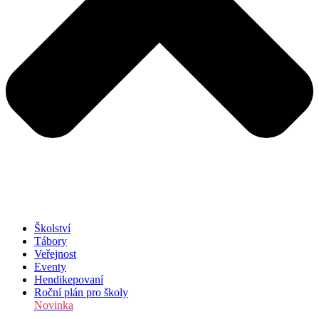
Školství
Tábory
Veřejnost
Eventy
Hendikepovaní
Roční plán pro školy
Novinka