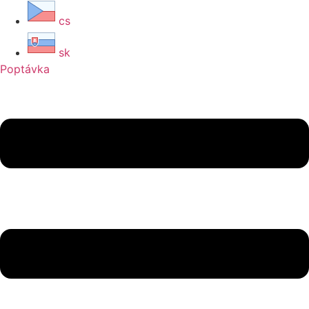
cs
sk
Poptávka