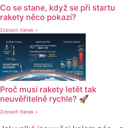
Co se stane, když se při startu
rakety něco pokazí?
Zobrazit článek »
Proč musí rakety letět tak
neuvěřitelně rychle? 🚀
Zobrazit článek »