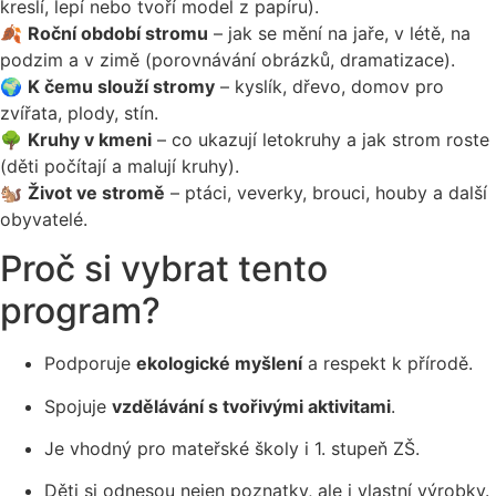
kreslí, lepí nebo tvoří model z papíru).
🍂
Roční období stromu
– jak se mění na jaře, v létě, na
podzim a v zimě (porovnávání obrázků, dramatizace).
🌍
K čemu slouží stromy
– kyslík, dřevo, domov pro
zvířata, plody, stín.
🌳
Kruhy v kmeni
– co ukazují letokruhy a jak strom roste
(děti počítají a malují kruhy).
🐿
Život ve stromě
– ptáci, veverky, brouci, houby a další
obyvatelé.
Proč si vybrat tento
program?
Podporuje
ekologické myšlení
a respekt k přírodě.
Spojuje
vzdělávání s tvořivými aktivitami
.
Je vhodný pro mateřské školy i 1. stupeň ZŠ.
Děti si odnesou nejen poznatky, ale i vlastní výrobky.