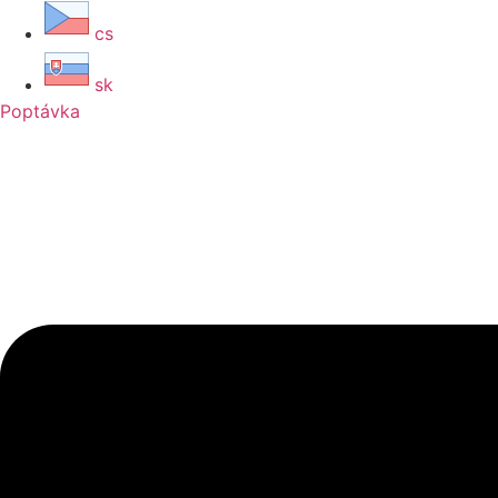
cs
sk
Poptávka