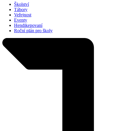
Školství
Tábory
Veřejnost
Eventy
Hendikepovaní
Roční plán pro školy