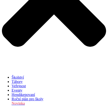
Školství
Tábory
Veřejnost
Eventy
Hendikepovaní
Roční plán pro školy
Novinka