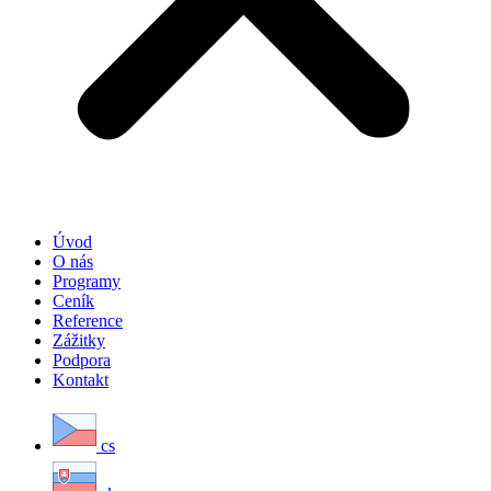
Úvod
O nás
Programy
Ceník
Reference
Zážitky
Podpora
Kontakt
cs