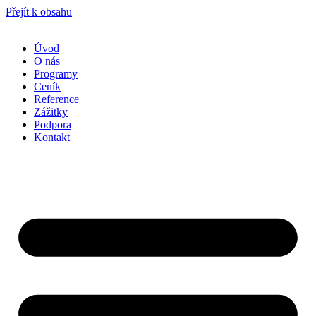
Přejít k obsahu
Úvod
O nás
Programy
Ceník
Reference
Zážitky
Podpora
Kontakt