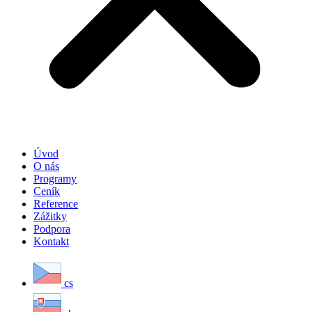
Úvod
O nás
Programy
Ceník
Reference
Zážitky
Podpora
Kontakt
cs