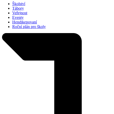
Školství
Tábory
Veřejnost
Eventy
Hendikepovaní
Roční plán pro školy