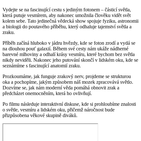
Vydejte se na fascinující cestu s jediným fotonem – částicí světla,
která putuje vesmírem, aby nakonec umožnila člověku vidět svět
kolem sebe. Tato jedinečná vědecká show spojuje fyziku, astronomii
a biologii do poutavého příběhu, který odhaluje tajemství světla a
zraku.
Příběh začíná hluboko v jádru hvězdy, kde se foton zrodí a vydá se
na dlouhou pouť galaxií. Během své cesty nám ukáže nádherné
barevné mlhoviny a odhalí krásy vesmíru, které bychom bez světla
nikdy neviděli. Nakonec jeho putování skončí v lidském oku, kde se
seznámíme s fascinující anatomií zraku.
Prozkoumáme, jak funguje zrakový nerv, projdeme se strukturou
oka a pochopíme, jakým způsobem náš mozek zpracovává světlo.
Dozvíme se, jak nám moderní věda pomáhá obnovit zrak a
předcházet onemocněním, která ho ovlivňují.
Po filmu následuje interaktivní diskuse, kde si prohloubíme znalosti
o světle, vesmíru a lidském oku, přičemž náročnost bude
přizpůsobena věkové skupině diváků.