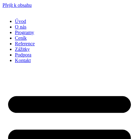
Přejít k obsahu
Úvod
O nás
Programy
Ceník
Reference
Zážitky
Podpora
Kontakt