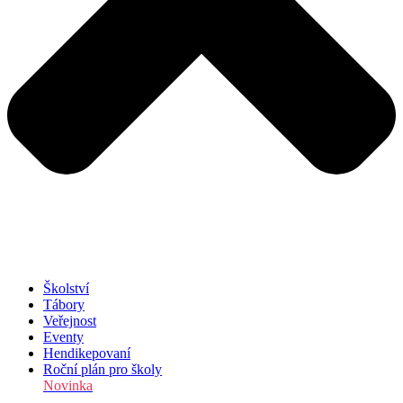
Školství
Tábory
Veřejnost
Eventy
Hendikepovaní
Roční plán pro školy
Novinka