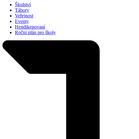
Školství
Tábory
Veřejnost
Eventy
Hendikepovaní
Roční plán pro školy