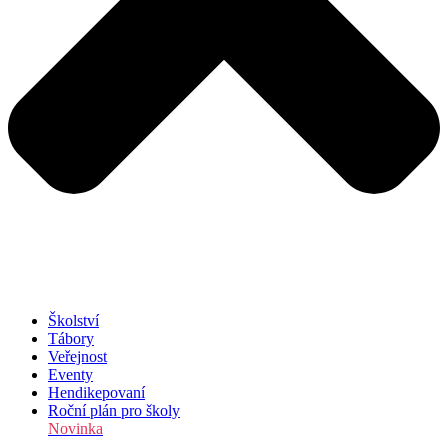
Školství
Tábory
Veřejnost
Eventy
Hendikepovaní
Roční plán pro školy
Novinka