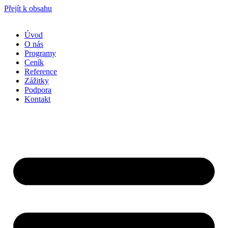
Přejít k obsahu
Úvod
O nás
Programy
Ceník
Reference
Zážitky
Podpora
Kontakt