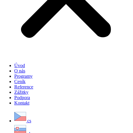
Úvod
O nás
Programy
Ceník
Reference
Zážitky
Podpora
Kontakt
cs