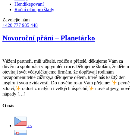
Hendikepovaní
Roční plán pro školy
Zavolejte nám
+420 777 985 448
Novoroční přání – Planetárko
Vážení partneři, milí učitelé, rodiče a přátelé, děkujeme Vám za
důvěru a spolupráci v uplynulém roce.Děkujeme školám, že dětem
otevírají svět vědy,děkujeme firmám, že dopřávají rodinám
nezapomenutelné zážitky,a děkujeme dětem, které nás každý den
inspirují svou zvídavostí. Do nového roku Vám přejeme:
pevné
zdraví,
radost z malých i velkých úspěchů,
nové objevy, nové
nápady […]
O nás
cs