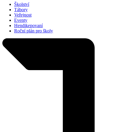
Školství
Tábory
Veřejnost
Eventy
Hendikepovaní
Roční plán pro školy