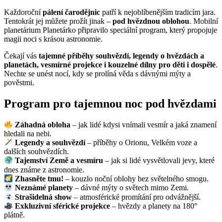
Každoroční
pálení čarodějnic
patří k nejoblíbenějším tradicím jara.
Tentokrát jej můžete prožít jinak –
pod hvězdnou oblohou
. Mobilní
planetárium Planetárko připravilo speciální program, který propojuje
magii noci s krásou astronomie.
Čekají vás
tajemné příběhy souhvězdí, legendy o hvězdách a
planetách, vesmírné projekce i kouzelné dílny pro děti i dospělé
.
Nechte se unést nocí, kdy se prolíná věda s dávnými mýty a
pověstmi.
Program pro tajemnou noc pod hvězdami
Záhadná obloha
– jak lidé kdysi vnímali vesmír a jaká znamení
hledali na nebi.
Legendy a souhvězdí
– příběhy o Orionu, Velkém voze a
dalších souhvězdích.
Tajemství Země a vesmíru
– jak si lidé vysvětlovali jevy, které
dnes známe z astronomie.
Zhasněte tmu!
– kouzlo noční oblohy bez světelného smogu.
Neznámé planety
– dávné mýty o světech mimo Zemi.
Strašidelná show
– atmosférické promítání pro odvážnější.
Exkluzivní sférické projekce
– hvězdy a planety na 180°
plátně.