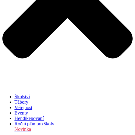
Školství
Tábory
Veřejnost
Eventy
Hendikepovaní
Roční plán pro školy
Novinka