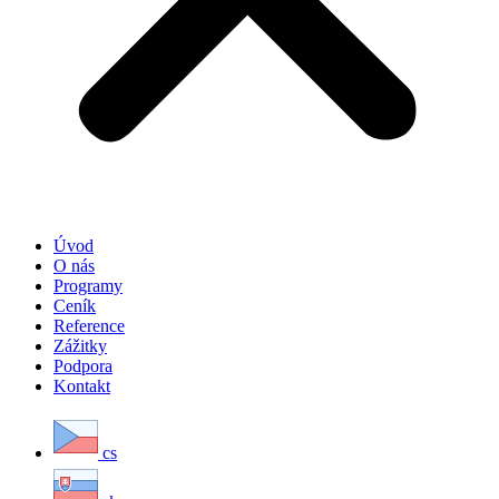
Úvod
O nás
Programy
Ceník
Reference
Zážitky
Podpora
Kontakt
cs