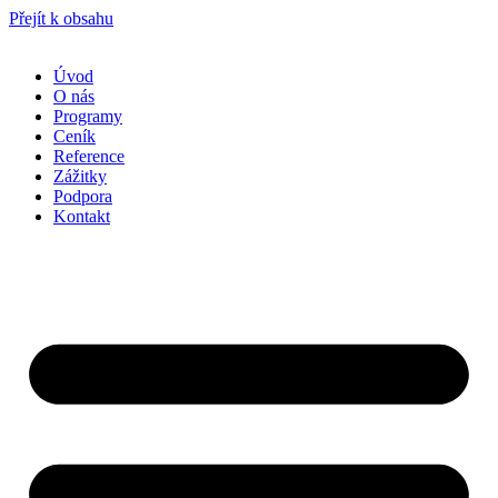
Přejít k obsahu
Úvod
O nás
Programy
Ceník
Reference
Zážitky
Podpora
Kontakt