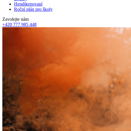
Hendikepovaní
Roční plán pro školy
Zavolejte nám
+420 777 985 448